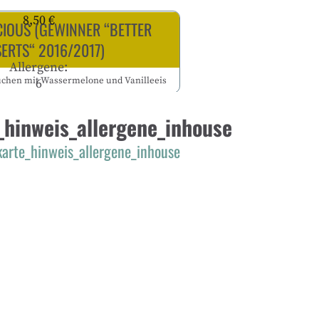
8,50 €
CIOUS (GEWINNER “BETTER
ERTS“ 2016/2017)
Allergene:
chen mit Wassermelone und Vanilleeis
6
_hinweis_allergene_inhouse
karte_hinweis_allergene_inhouse