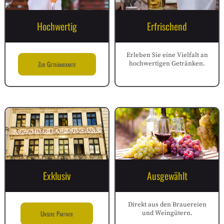
Hochwertig
Erfrischend
Erleben Sie eine Vielfalt an
Zur Getränkekarte
hochwertigen Getränken.
Exklusiv
Ausgewählt
Direkt aus den Brauereien
Unsere Partner
und Weingütern.