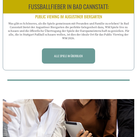
FUSSBALLFIEBER IN BAD CANNSTATT:
PUBLIC VIEWING IM AUGUSTINER BIERGARTEN
Was gibt es Schöneres, als die Spiele gemeinsam mit Freunden und Familie zu erleben? In Bad
Cannstatt bietet der Augustiner Biergarten die perfekte Gelegenheit dazu, WM Spiele live zu
schauen und die öffentliche Übertragung der Spiele der Europameisterschaft zu genießen. Für
alle, die in Stuttgart Fußball schauen wollen, ist dies der ideale Ort für das Public Viewing der
WM 2026.
ALLE SPIELE IM ÜBERBLICK