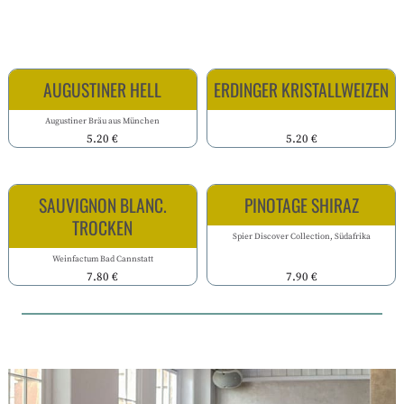
AUGUSTINER HELL
ERDINGER KRISTALLWEIZEN
Augustiner Bräu aus München
5.20 €
5.20 €
SAUVIGNON BLANC.
PINOTAGE SHIRAZ
TROCKEN
Spier Discover Collection, Südafrika
Weinfactum Bad Cannstatt
7.80 €
7.90 €