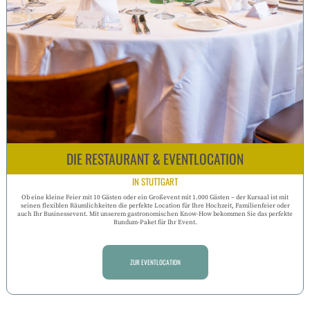
DIE RESTAURANT & EVENTLOCATION
IN STUTTGART
Ob eine kleine Feier mit 10 Gästen oder ein Großevent mit 1.000 Gästen – der Kursaal ist mit
seinen flexiblen Räumlichkeiten die perfekte Location für Ihre Hochzeit, Familienfeier oder
auch Ihr Businessevent. Mit unserem gastronomischen Know-How bekommen Sie das perfekte
Rundum-Paket für Ihr Event.
ZUR EVENTLOCATION