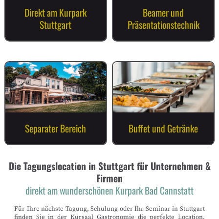
Direkt am Kurpark
Beamer und
Stuttgart
Präsentationstechnik
Separater Bereich
Buffet und Getränke
Die Tagungslocation in Stuttgart für Unternehmen &
Firmen
direkt am wunderschönen Kurpark Bad Cannstatt
Für Ihre nächste Tagung, Schulung oder Ihr Seminar in Stuttgart
finden Sie in der Kursaal Gastronomie die perfekte Location.