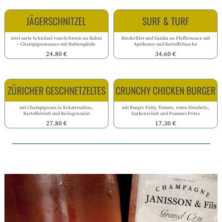
JÄGERSCHNITZEL
SURF & TURF
zwei zarte Schnitzel vom Schwein an Rahm
Rinderfilet und Gamba an Pfeffersauce mit
– Champignonsauce mit Butterspätzle
Aprikosen und Kartoffeltasche
24.80 €
34.60 €
ZÜRICHER GESCHNETZELTES
CRUNCHY CHICKEN BURGER
mit Champignons in Kräutersahne,
mit Burger Patty, Tomate, roten Zwiebeln,
Kartoffelrösti und Beilagensalat
Gurkenrelish und Pommes Frites
27.80 €
17.30 €