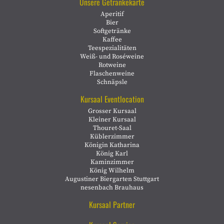
Unsere Getränkekarte
Aperitif
Bier
Softgetränke
Kaffee
Teespezialitäten
Weiß- und Roséweine
Rotweine
Flaschenweine
Schnäpsle
Kursaal Eventlocation
Grosser Kursaal
Kleiner Kursaal
Thouret-Saal
Küblerzimmer
Königin Katharina
König Karl
Kaminzimmer
König Wilhelm
Augustiner Biergarten Stuttgart
nesenbach Brauhaus
Kursaal Partner